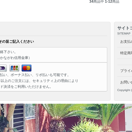
34
商品中
1-12
商品
サイト
SITEMAP
その旨ご記入ください
お支払
絡下さい。
特定商
かながわ信用金庫）
プライ
払い、ボーナス払い、リボ払いも可能です。
）以上のご注文には、セキュリティ上の理由により
お問い
ド決済をご利用いただけません。
Copyright 