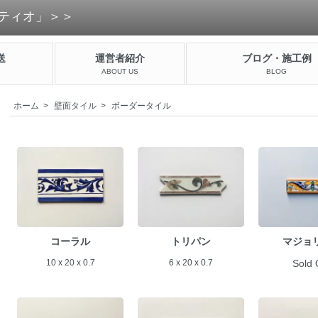
ティオ」＞＞
送
運営者紹介
ブログ・施工例
ABOUT US
BLOG
ホーム
>
壁面タイル
>
ボーダータイル
コーラル
トリパン
マジョリ
10 x 20 x 0.7
6 x 20 x 0.7
Sold 