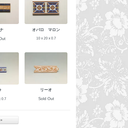
ナ
オバロ マロン
Out
10 x 20 x 0.7
リーオ
サ
Sold Out
x 0.7
 »