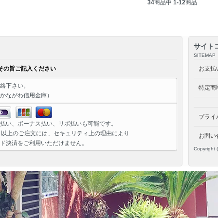
34
商品中
1-12
商品
サイト
SITEMAP
その旨ご記入ください
お支払
絡下さい。
特定商
かながわ信用金庫）
プライ
払い、ボーナス払い、リボ払いも可能です。
）以上のご注文には、セキュリティ上の理由により
お問い
ド決済をご利用いただけません。
Copyright 