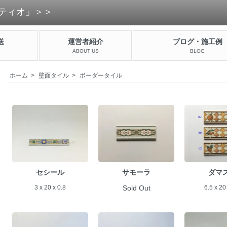
ティオ」＞＞
送
運営者紹介
ブログ・施工例
ABOUT US
BLOG
ホーム
>
壁面タイル
>
ボーダータイル
セシール
サモーラ
ダマ
3 x 20 x 0.8
Sold Out
6.5 x 20