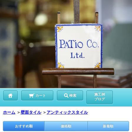
施工例
カート
検索
ブログ
ホーム
＞
壁面タイル
＞
アンティックスタイル
おすすめ順
価格順
新着順