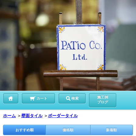
施工例
カート
検索
ブログ
ホーム
＞
壁面タイル
＞
ボーダータイル
おすすめ順
価格順
新着順