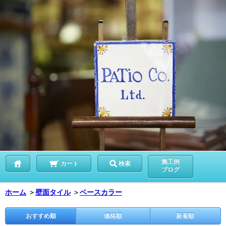
施工例
カート
検索
ブログ
ホーム
＞
壁面タイル
＞
ベースカラー
おすすめ順
価格順
新着順