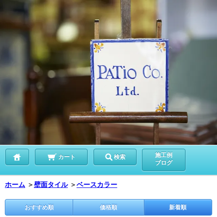
施工例
カート
検索
ブログ
ホーム
＞
壁面タイル
＞
ベースカラー
おすすめ順
価格順
新着順