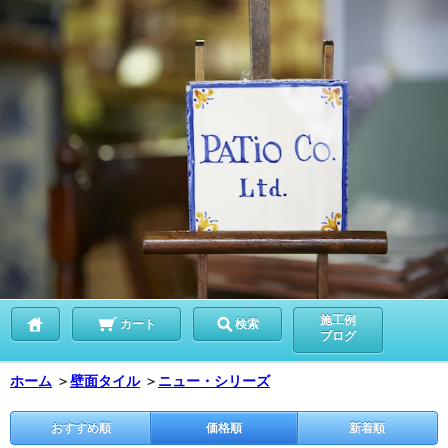
施工例
カート
検索
ブログ
ホーム
＞
壁面タイル
＞
ニュー・シリーズ
おすすめ順
価格順
新着順