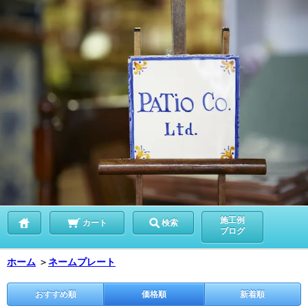
施工例
カート
検索
ブログ
ホーム
＞
ネームプレート
おすすめ順
価格順
新着順