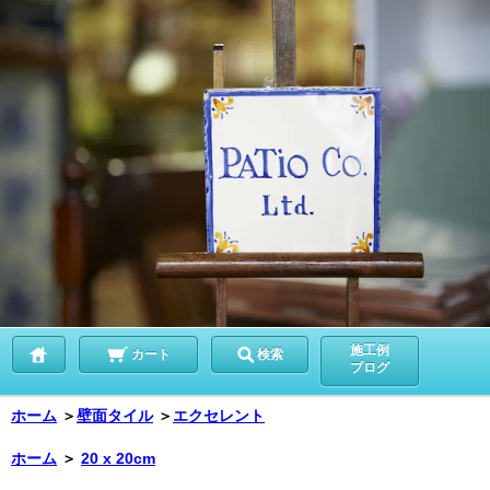
施工例
カート
検索
ブログ
ホーム
＞
壁面タイル
＞
エクセレント
ホーム
＞
20 x 20cm