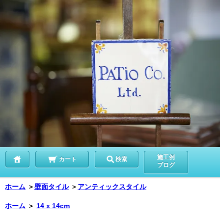
施工例
カート
検索
ブログ
ホーム
＞
壁面タイル
＞
アンティックスタイル
ホーム
＞
14 x 14cm