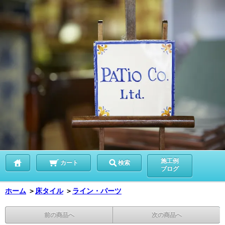
施工例
カート
検索
ブログ
ホーム
＞
床タイル
＞
ライン・パーツ
前の商品へ
次の商品へ