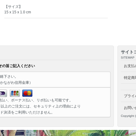
【サイズ】
15 x 15 x 1.0 cm
サイト
SITEMAP
その旨ご記入ください
お支払
絡下さい。
特定商
かながわ信用金庫）
プライ
払い、ボーナス払い、リボ払いも可能です。
）以上のご注文には、セキュリティ上の理由により
お問い
ド決済をご利用いただけません。
Copyright 