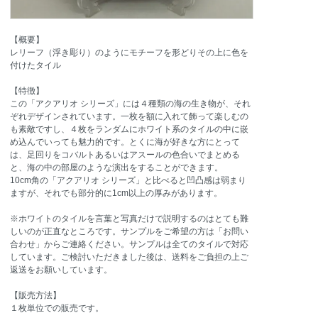
【概要】
レリーフ（浮き彫り）のようにモチーフを形どりその上に色を
付けたタイル
【特徴】
この「アクアリオ シリーズ」には４種類の海の生き物が、それ
ぞれデザインされています。一枚を額に入れて飾って楽しむの
も素敵ですし、４枚をランダムにホワイト系のタイルの中に嵌
め込んでいっても魅力的です。とくに海が好きな方にとって
は、足回りをコバルトあるいはアスールの色合いでまとめる
と、海の中の部屋のような演出をすることができます。
10cm角の「アクアリオ シリーズ」と比べると凹凸感は弱まり
ますが、それでも部分的に1cm以上の厚みがあります。
※ホワイトのタイルを言葉と写真だけで説明するのはとても難
しいのが正直なところです。サンプルをご希望の方は「お問い
合わせ」からご連絡ください。サンプルは全てのタイルで対応
しています。ご検討いただきました後は、送料をご負担の上ご
返送をお願いしています。
【販売方法】
１枚単位での販売です。