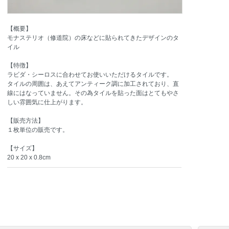
【概要】
モナステリオ（修道院）の床などに貼られてきたデザインのタ
イル
【特徴】
ラビダ・シーロスに合わせてお使いいただけるタイルです。
タイルの周囲は、あえてアンティーク調に加工されており、直
線にはなっていません。その為タイルを貼った面はとてもやさ
しい雰囲気に仕上がります。
【販売方法】
１枚単位の販売です。
【サイズ】
20 x 20 x 0.8cm