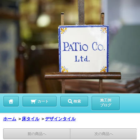
施工例
カート
検索
ブログ
ホーム
＞
床タイル
＞
デザインタイル
前の商品へ
次の商品へ