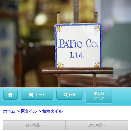
施工例
カート
検索
ブログ
ホーム
＞
床タイル
＞
無地タイル
前の商品へ
次の商品へ