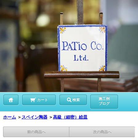
施工例
カート
検索
ブログ
ホーム
＞
スペイン陶器
＞
高級（細密）絵皿
前の商品へ
次の商品へ