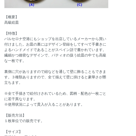
【概要】
高級絵皿
【特徴】
バルセロナ空港にもショップを出店しているメーカーから買い
付けました。お皿の裏にはデザイン登録をしてすべて手書きに
よるハンドメイドであることがスペイン語で書かれています。
繊細かつ緻密なデザインで、パティオの扱う絵皿の中でも高級
な一枚です。
裏側に穴がありますので紐などを通して壁に飾ることもできま
す。３種類ありますので、全て揃えて壁に掛けると豪華さが際
立ちます。
※全て手描きで絵付けされているため、図柄・配色が一枚ごと
に若干異なります。
※使用状況によって貫入が入ることがあります。
【販売方法】
１枚単位での販売です。
【サイズ】