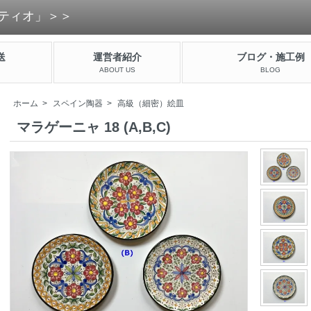
ティオ」＞＞
送
運営者紹介
ブログ・施工例
ABOUT US
BLOG
ホーム
>
スペイン陶器
>
高級（細密）絵皿
マラゲーニャ 18 (A,B,C)