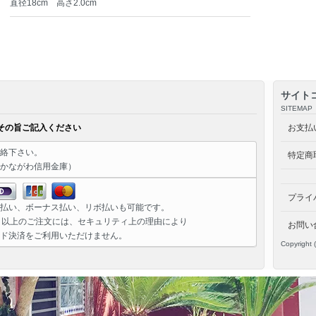
直径18cm 高さ2.0cm
サイト
SITEMAP
その旨ご記入ください
お支払
絡下さい。
特定商
かながわ信用金庫）
プライ
払い、ボーナス払い、リボ払いも可能です。
）以上のご注文には、セキュリティ上の理由により
お問い
ド決済をご利用いただけません。
Copyright 