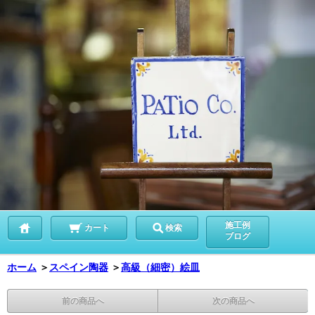
施工例
カート
検索
ブログ
ホーム
＞
スペイン陶器
＞
高級（細密）絵皿
前の商品へ
次の商品へ