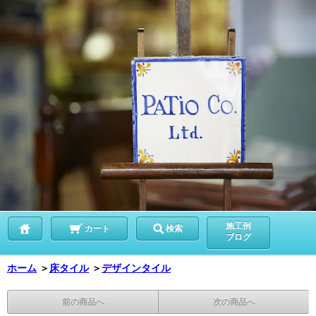
施工例
カート
検索
ブログ
ホーム
＞
床タイル
＞
デザインタイル
前の商品へ
次の商品へ