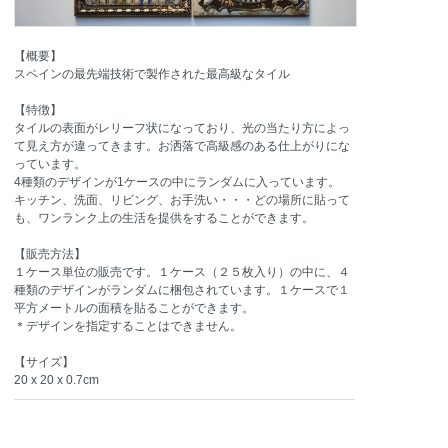
【概要】
スペインの最先端技術で製作された最高級なタイル
【特徴】
タイルの表面がレリーフ状になっており、光の当たり方によっ
て見え方が違ってきます。お洒落で高級感のある仕上がりにな
っています。
4種類のデザインが1ケースの中にランダムに入っています。
キッチン、洗面、リビング、お手洗い・・・どの場所に貼って
も、ワンランク上の生活を提供をすることができます。
【販売方法】
１ケース単位の販売です。１ケース（２５枚入り）の中に、４
種類のデザインがランダムに梱包されています。１ケースで１
平方メートルの面積を貼ることができます。
＊デザインを指定することはできません。
【サイズ】
20 x 20 x 0.7cm