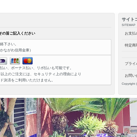
サイト
SITEMAP
その旨ご記入ください
お支払
絡下さい。
特定商
かながわ信用金庫）
プライ
払い、ボーナス払い、リボ払いも可能です。
）以上のご注文には、セキュリティ上の理由により
お問い
ド決済をご利用いただけません。
Copyright 