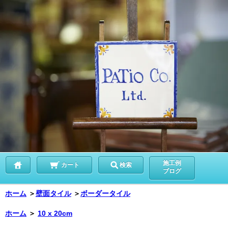
施工例
カート
検索
ブログ
ホーム
＞
壁面タイル
＞
ボーダータイル
ホーム
＞
10 x 20cm