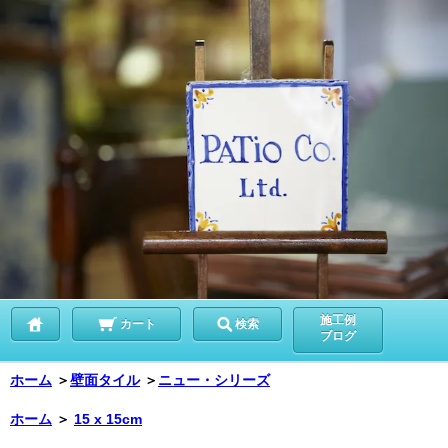
施工例
カート
検索
ブログ
ホーム
＞
壁面タイル
＞
ニュー・シリーズ
ホーム
＞
15 x 15cm