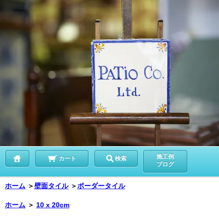
施工例
カート
検索
ブログ
ホーム
＞
壁面タイル
＞
ボーダータイル
ホーム
＞
10 x 20cm