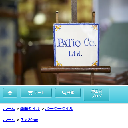
施工例
カート
検索
ブログ
ホーム
＞
壁面タイル
＞
ボーダータイル
ホーム
＞
7 x 20cm