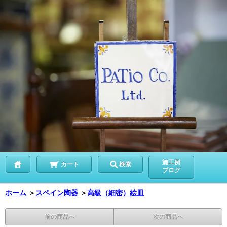
施工例
カート
検索
ブログ
ホーム
＞
スペイン陶器
＞
高級（細密）絵皿
前の商品へ
次の商品へ