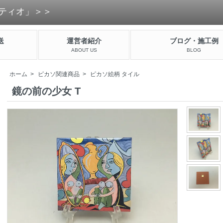
ティオ」＞＞
送
運営者紹介
ブログ・施工例
ABOUT US
BLOG
ホーム
>
ピカソ関連商品
>
ピカソ絵柄 タイル
鏡の前の少女 T