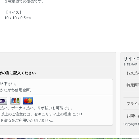
１枚単位での販売です。
【サイズ】
10 x 10 x 0.5cm
サイト
SITEMAP
その旨ご記入ください
お支払
絡下さい。
特定商
かながわ信用金庫）
プライ
払い、ボーナス払い、リボ払いも可能です。
）以上のご注文には、セキュリティ上の理由により
お問い
ド決済をご利用いただけません。
Copyright 