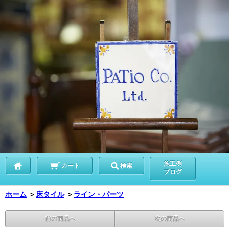
施工例
カート
検索
ブログ
ホーム
＞
床タイル
＞
ライン・パーツ
前の商品へ
次の商品へ