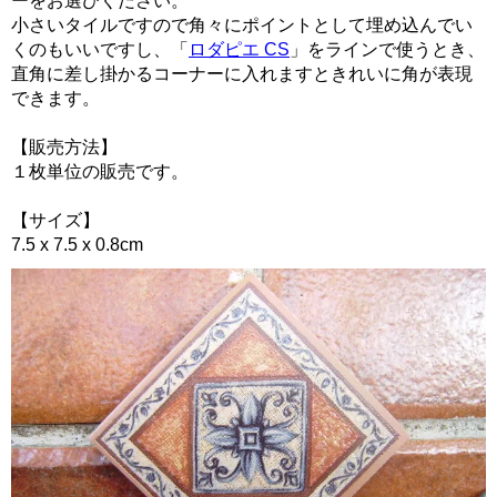
ーをお選びください。
小さいタイルですので角々にポイントとして埋め込んでい
くのもいいですし、「
ロダピエ CS
」をラインで使うとき、
直角に差し掛かるコーナーに入れますときれいに角が表現
できます。
【販売方法】
１枚単位の販売です。
【サイズ】
7.5 x 7.5 x 0.8cm