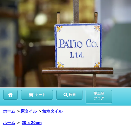
施工例
カート
検索
ブログ
ホーム
＞
床タイル
＞
無地タイル
ホーム
＞
20 x 20cm