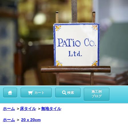
施工例
カート
検索
ブログ
ホーム
＞
床タイル
＞
無地タイル
ホーム
＞
20 x 20cm