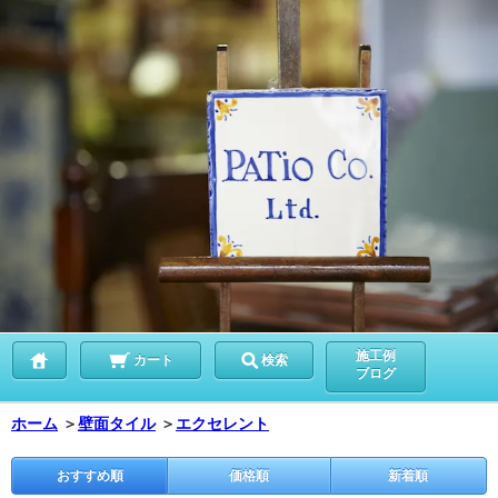
施工例
カート
検索
ブログ
ホーム
＞
壁面タイル
＞
エクセレント
おすすめ順
価格順
新着順