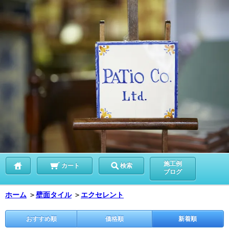
施工例
カート
検索
ブログ
ホーム
＞
壁面タイル
＞
エクセレント
おすすめ順
価格順
新着順