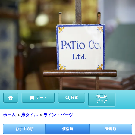
施工例
カート
検索
ブログ
ホーム
＞
床タイル
＞
ライン・パーツ
おすすめ順
価格順
新着順