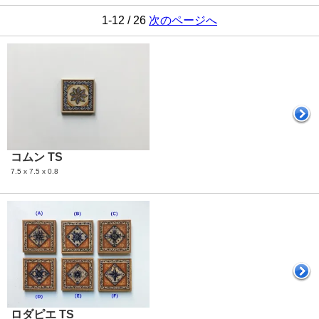
1-12 / 26
次のページへ
コムン TS
7.5 x 7.5 x 0.8
ロダピエ TS