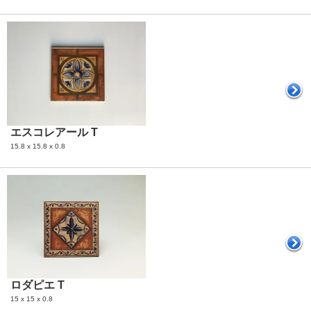
エスコレアール T
15.8 x 15.8 x 0.8
ロダピエ T
15 x 15 x 0.8